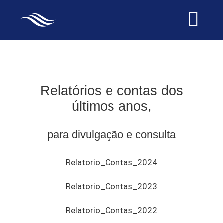
Skip
to
Togg
content
Navi
SOBRE NÓS
Relatórios e contas dos
SERVIÇOS
últimos anos,
para divulgação e consulta
HISTÓRIA
Relatorio_Contas_2024
CONTACTO
Relatorio_Contas_2023
Relatorio_Contas_2022